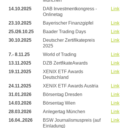
München
14.10.2025
DAB Investmentkongress -
Link
Onlinetag
23.10.2025
Bayerischer Finanzgipfel
Link
25./26.10.25
Baader Trading Days
Link
30.10.2025
Deutscher Zertifikatepreis
Link
2025
7.- 8.11.25
World of Trading
Link
13.11.2025
DZB ZertfikateAwards
Link
19.11.2025
XENIX ETF Awards
Link
Deutschland
24.11.2025
XENIX ETF Awards Austria
Link
31.01.2026
Börsentag Dresden
Link
14.03.2026
Börsentag Wien
Link
28.03.2026
Anlegertag München
Link
16.04..2026
BSW Journalismuspreis (auf
Link
Einladung)