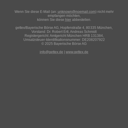
Wenn Sie diese E-Mail (an:
unknown@noemail.com
) nicht mehr
empfangen möchten,
können Sie diese
hier
abbestellen.
gettex/Bayerische Börse AG, Hopfenstraße 4, 80 335 München,
Vorstand: Dr. Robert Ertl, Andreas Schmidt
Registergericht: Amtgericht München HRB 131384,
Umsatzsteuer-Identifikationsnummer: DE208207922
© 2025 Bayerische Börse AG
info@gettex.de
|
www.gettex.de